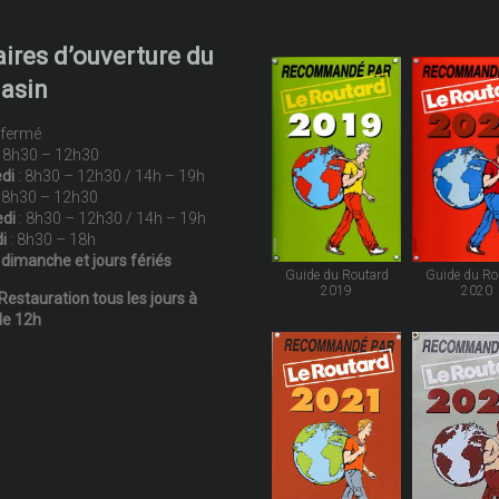
ires d’ouverture du
asin
 fermé
 8h30 – 12h30
di
: 8h30 – 12h30 / 14h – 19h
 8h30 – 12h30
di
: 8h30 – 12h30 / 14h – 19h
i
: 8h30 – 18h
dimanche et jours fériés
Guide du Routard
Guide du Ro
2019
2020
Restauration tous les jours à
de 12h