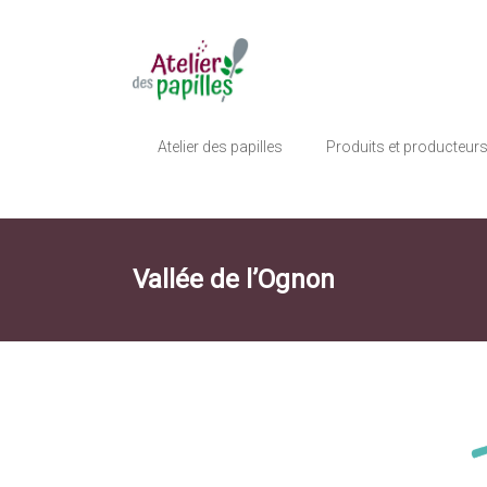
Skip
to
Atelier
content
des
Papilles
Atelier des papilles
Produits et producteur
Vente
de
produits
locaux
Vallée de l’Ognon
et
artisanaux
en
Haute-
Saône