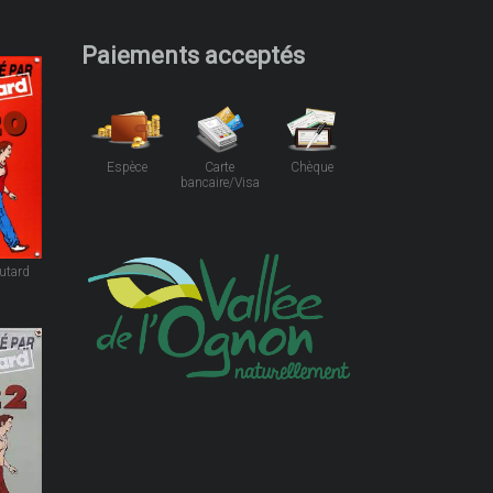
Paiements acceptés
Espèce
Carte
Chèque
bancaire/Visa
utard