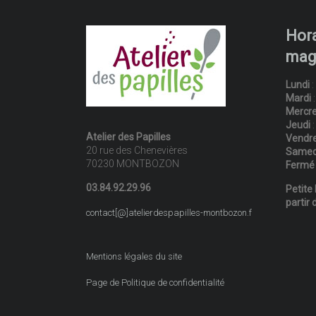
Hora
mag
Lundi
:
Mardi
:
Mercre
Jeudi
:
Atelier des Papilles
Vendre
20 rue des Chenevières
Samed
70230 MONTBOZON
Fermé 
03.84.92.29.96
Petite 
partir 
contact[@]atelierdespapilles-montbozon.f
Mentions légales du site
Page de Politique de confidentialité